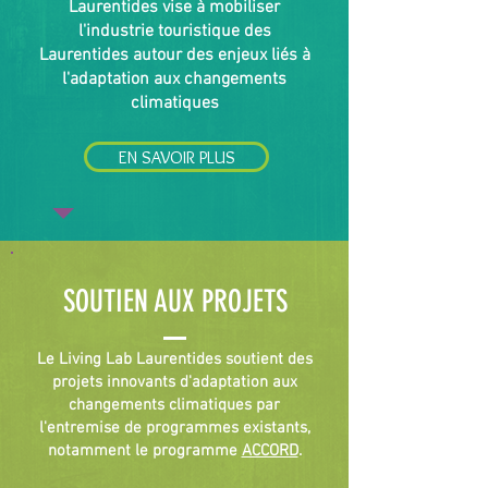
Laurentides vise à mobiliser
l'industrie touristique des
Laurentides autour des enjeux liés à
l'adaptation aux changements
climatiques
EN SAVOIR PLUS
SOUTIEN AUX PROJETS
Le Living Lab Laurentides soutient des
projets innovants d'adaptation aux
changements climatiques par
l'entremise de programmes existants,
notamment le programme
ACCORD
.